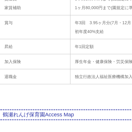
家賃補助
1ヶ月80,000円まで(園規定に
賞与
年3回 3.95ヶ月分(7月・12月
初年度40%支給
昇給
年1回定額
加入保険
厚生年金・健康保険・労災保
退職金
独立行政法人福祉医療機構加
鶴瀬れんげ保育園Access Map