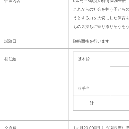
仕事内容
0歳児～5歳児の保育業務全般
これからの社会を担う子ども
うとする力を大切にした保育
もの気持ちに寄り添りそうを
試験日
随時面接を行います
初任給
基本給
諸手当
計
交通費
1ヶ月20,000円まで(園規定に