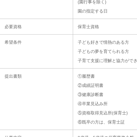
(園行事を除く)
園の指定する日
必要資格
保育士資格
希望条件
子ども好きで情熱のある方
子どもの夢を育てられる方
子育て支援に理解と協力がで
提出書類
①履歴書
②成績証明書
③健康診断書
④卒業見込み所
⑤資格取得見込所(保育士)
⑥既卒の方は、保育士証