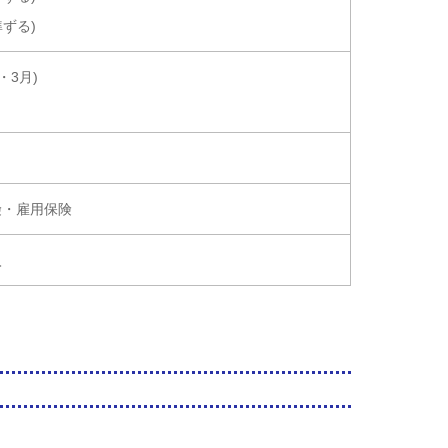
準ずる)
・3月)
険・雇用保険
入