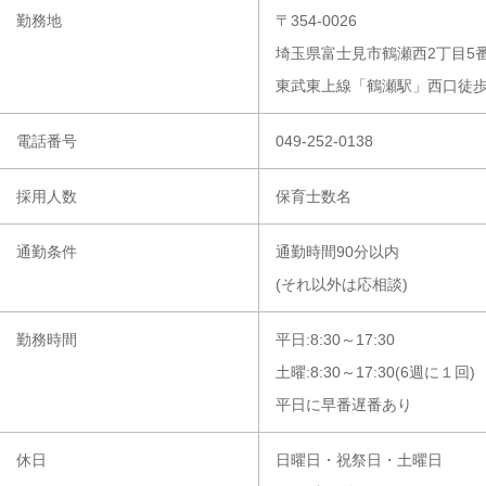
勤務地
〒354-0026
埼玉県富士見市鶴瀬西2丁目5番
東武東上線「鶴瀬駅」西口徒歩
電話番号
049-252-0138
採用人数
保育士数名
通勤条件
通勤時間90分以内
(それ以外は応相談)
勤務時間
平日:8:30～17:30
土曜:8:30～17:30(6週に１回)
平日に早番遅番あり
休日
日曜日・祝祭日・土曜日